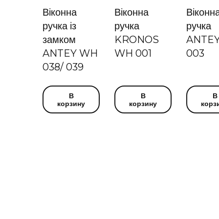
Віконна
Віконна
Віконн
ручка із
ручка
ручка
замком
KRONOS
ANTE
ANTEY WH
WH 001
003
038/ 039
В
В
В
корзину
корзину
корз