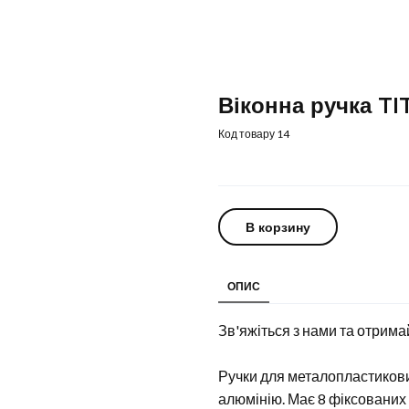
Віконна ручка T
Код товару 14
В корзину
ОПИС
Зв'яжіться з нами та отрима
Ручки для металопластикових
алюмінію. Має 8 фіксовани