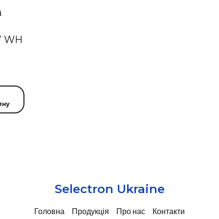
а
Y WH
ину
Selectron Ukraine
Головна
Продукція
Про нас
Контакти