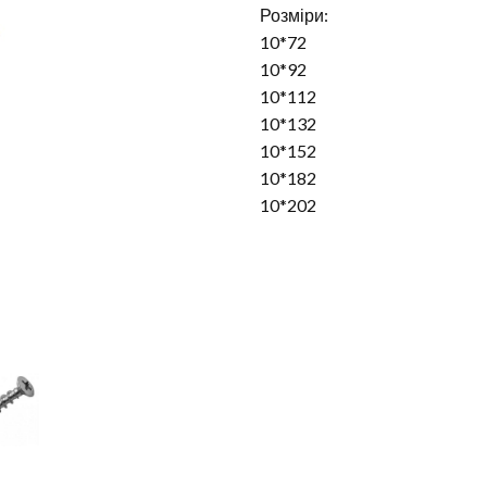
Розміри:
10*72
10*92
10*112
10*132
10*152
10*182
10*202