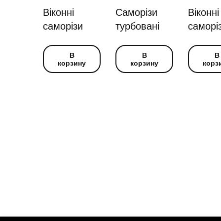
Віконні
Саморізи
Віконні
саморізи
турбовані
саморі
В
В
В
корзину
корзину
корз