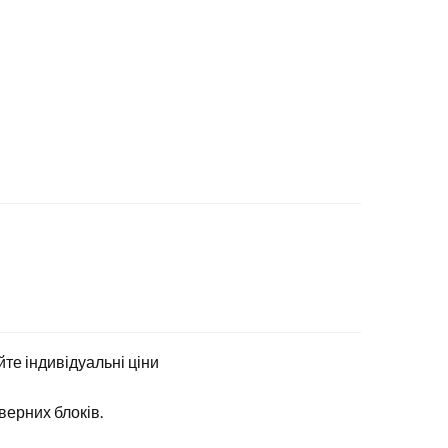
йте індивідуальні ціни
верних блоків.