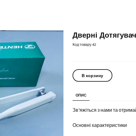
Дверні Дотягува
Код товару 42
В корзину
ОПИС
Зв'яжіться з нами та отрима
Основні характеристики