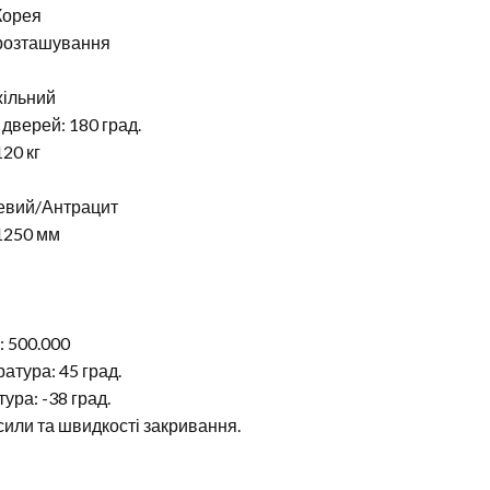
Корея
 розташування
жільний
дверей: 180 град.
20 кг
невий/Антрацит
1250 мм
: 500.000
тура: 45 град.
ура: -38 град.
или та швидкості закривання.