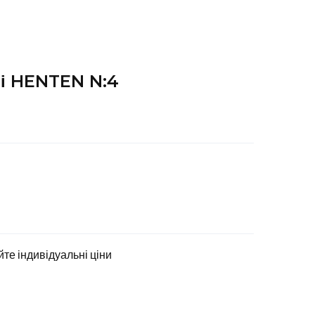
чі HENTEN N:4
йте індивідуальні ціни